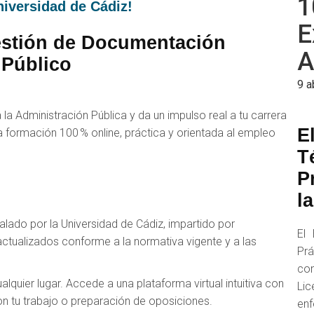
1
niversidad de Cádiz!
E
Gestión de Documentación
A
 Público
9 a
la Administración Pública y da un impulso real a tu carrera
E
na formación 100 % online, práctica y orientada al empleo
T
P
l
ado por la Universidad de Cádiz, impartido por
El 
ctualizados conforme a la normativa vigente y a las
Pr
con
alquier lugar. Accede a una plataforma virtual intuitiva con
Li
n tu trabajo o preparación de oposiciones.
enf