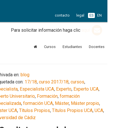
contacto
legal
ES
EN
Para solicitar información haga clic
aquí
Cursos
Estudiantes
Docentes
hivada en:
blog
quetada con:
17/18
,
curso 2017/18
,
cursos
,
ecialista
,
Especialista UCA
,
Experto
,
Experto UCA
,
erto Universitario
,
Formación
,
formación
ecializada
,
formación UCA
,
Máster
,
Máster propio
,
ster UCA
,
Títulos Propios
,
Títulos Propios UCA
,
UCA
,
versidad de Cádiz