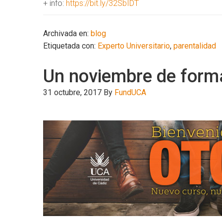
+ info:
https://bit.ly/32SbIDT
Archivada en:
blog
Etiquetada con:
Experto Universitario
,
parentalidad
Un noviembre de form
31 octubre, 2017
By
FundUCA