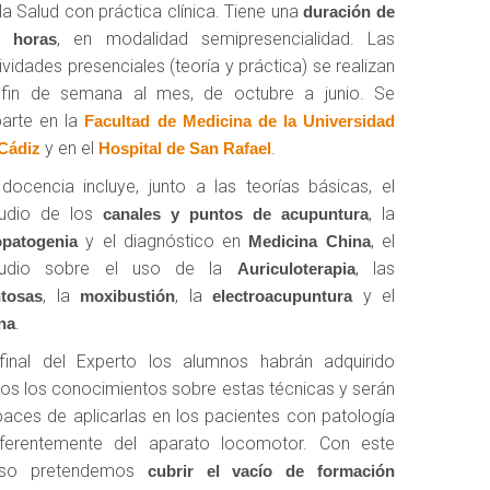
la Salud con práctica clínica. Tiene una
duración de
, en modalidad semipresencialidad. Las
0 horas
ividades presenciales (teoría y práctica) se realizan
 fin de semana al mes, de octubre a junio. Se
arte en la
Facultad de Medicina de la Universidad
y en el
.
Cádiz
Hospital de San Rafael
docencia incluye, junto a las teorías básicas, el
tudio de los
, la
canales y puntos de acupuntura
y el diagnóstico en
, el
opatogenia
Medicina China
tudio sobre el uso de la
, las
Auriculoterapia
, la
, la
y el
tosas
moxibustión
electroacupuntura
.
na
final del Experto los alumnos habrán adquirido
os los conocimientos sobre estas técnicas y serán
aces de aplicarlas en los pacientes con patología
eferentemente del aparato locomotor. Con este
rso pretendemos
cubrir el vacío de formación