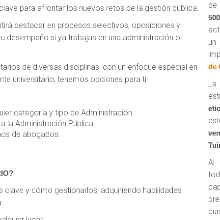
de 
ave para afrontar los nuevos retos de la gestión pública.
50
itirá destacar en procesos selectivos, oposiciones y
act
tu desempeño si ya trabajas en una administración o
un
imp
tarios de diversas disciplinas, con un enfoque especial en
de 
iante universitario, tenemos opciones para ti!
La 
es
eti
uier categoría y tipo de Administración.
es
 la Administración Pública.
ven
chos de abogados.
Tui
Al 
IO?
tod
cap
 clave y cómo gestionarlos, adquiriendo habilidades
pr
a.
cu
alquier lugar.