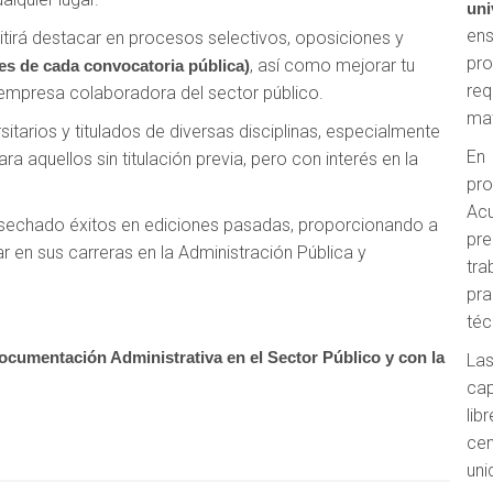
uni
en
itirá destacar en procesos selectivos, oposiciones y
pro
, así como mejorar tu
es de cada convocatoria pública)
req
empresa colaboradora del sector público.
mat
sitarios y titulados de diversas disciplinas, especialmente
En
ra aquellos sin titulación previa, pero con interés en la
pr
Ac
cosechado éxitos en ediciones pasadas, proporcionando a
pre
r en sus carreras en la Administración Pública y
tra
pr
téc
ocumentación Administrativa en el Sector Público y con la
Las
cap
lib
cen
uni