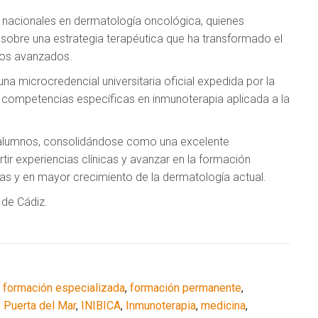
s nacionales en dermatología oncológica, quienes
da sobre una estrategia terapéutica que ha transformado el
eos avanzados.
 una microcredencial universitaria oficial expedida por la
e competencias específicas en inmunoterapia aplicada a la
 alumnos, consolidándose como una excelente
ir experiencias clínicas y avanzar en la formación
as y en mayor crecimiento de la dermatología actual.
 de Cádiz.
,
formación especializada
,
formación permanente
,
o Puerta del Mar
,
INIBICA
,
Inmunoterapia
,
medicina
,