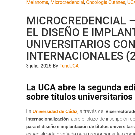
Melanoma
,
Microcredencial
,
Oncología Cutánea
,
UC
MICROCREDENCIAL –
EL DISEÑO E IMPLAN
UNIVERSITARIOS CO
INTERNACIONALES (2
3 julio, 2026
By
FundUCA
La UCA abre la segunda edi
sobre títulos universitario
La
, a través del
Universidad de Cádiz
Vicerrectorad
, abre el plazo de inscripción d
Internacionalización
para el diseño e implantación de títulos universitar
especializada diseñada para proporcionar las comp