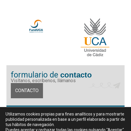
formulario de
contacto
Visítanos, escríbenos, llámanos
CONTACTO
Fundación Universidad de Cádiz
Utilizamos cookies propias para fines analíticos y para mostrarte
Calle Ancha 10 (Edificio José Pérez Llorca), CP. 11001, Cádiz
publicidad personalizada en base a un perfil elaborado a partir de
CIF: G11442167
tus hábitos de navegación.
956 07 03 70 / 72
Puedes aceptar y rechazar todas las cookies pulsando "Aceptar"