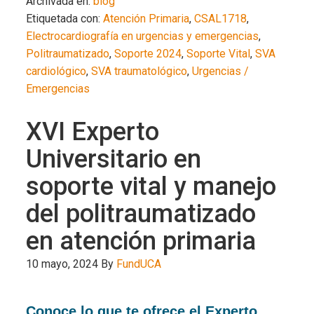
Archivada en:
blog
Etiquetada con:
Atención Primaria
,
CSAL1718
,
Electrocardiografía en urgencias y emergencias
,
Politraumatizado
,
Soporte 2024
,
Soporte Vital
,
SVA
cardiológico
,
SVA traumatológico
,
Urgencias /
Emergencias
XVI Experto
Universitario en
soporte vital y manejo
del politraumatizado
en atención primaria
10 mayo, 2024
By
FundUCA
Conoce lo que te ofrece el Experto