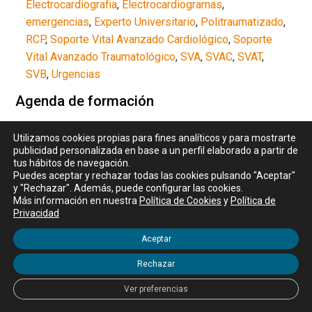
Electrocardiografia
,
Electrocardiogramas
,
emergencias
,
Experto Universitario
,
Politraumatizado
,
RCP
,
Soporte Vital Avanzado Cardiológico
,
Soporte
Vital Avanzado Traumatológico
,
SVA
,
SVAC
,
SVAT
,
SVB
,
Urgencias
Agenda de formación
Utilizamos cookies propias para fines analíticos y para mostrarte
01/09/26
publicidad personalizada en base a un perfil elaborado a partir de
Microcredencial Consultoría en agricultura sostenible y una
tus hábitos de navegación.
sola salud
Ver
Puedes aceptar y rechazar todas las cookies pulsando "Aceptar"
y "Rechazar". Además, puede configurar las cookies.
Más información en nuestra
Política de Cookies
y
Política de
01/09/26
Privacidad
Microcredencial Inmunoterapia en cáncer de piel
Ver
Aceptar
09/09/26
Rechazar
Microcredencial Ecografía Transfontanelar Neonatal
Ver
Ver preferencias
14/09/26
Microcredencial Retoque de fotografías de productos