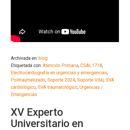
Archivada en:
blog
Etiquetada con:
Atención Primaria
,
CSAL1718
,
Electrocardiografía en urgencias y emergencias
,
Politraumatizado
,
Soporte 2024
,
Soporte Vital
,
SVA
cardiológico
,
SVA traumatológico
,
Urgencias /
Emergencias
XV Experto
Universitario en