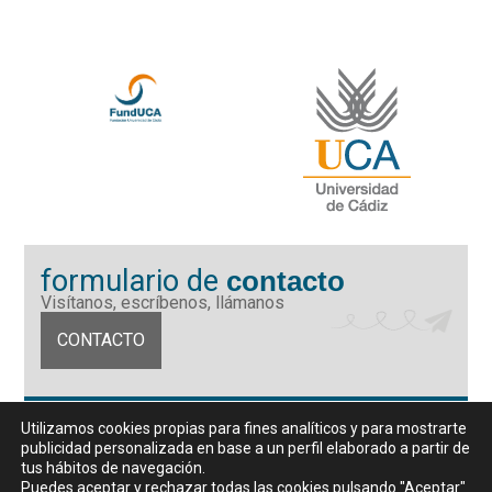
formulario de
contacto
Visítanos, escríbenos, llámanos
CONTACTO
Fundación Universidad de Cádiz
Utilizamos cookies propias para fines analíticos y para mostrarte
Calle Ancha 10 (Edificio José Pérez Llorca), CP. 11001, Cádiz
publicidad personalizada en base a un perfil elaborado a partir de
CIF: G11442167
tus hábitos de navegación.
956 07 03 70 / 72
Puedes aceptar y rechazar todas las cookies pulsando "Aceptar"