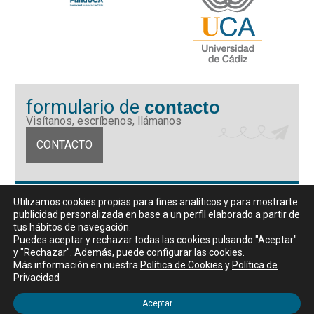
formulario de
contacto
Visítanos, escríbenos, llámanos
CONTACTO
Fundación Universidad de Cádiz
Utilizamos cookies propias para fines analíticos y para mostrarte
Calle Ancha 10 (Edificio José Pérez Llorca), CP. 11001, Cádiz
publicidad personalizada en base a un perfil elaborado a partir de
CIF: G11442167
tus hábitos de navegación.
956 07 03 70 / 72
Puedes aceptar y rechazar todas las cookies pulsando "Aceptar"
y "Rechazar". Además, puede configurar las cookies.
Horario de atención al público
Más información en nuestra
Política de Cookies
y
Política de
De lunes a viernes, de 9 a 14 horas
Privacidad
Aceptar