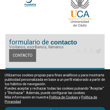
formulario de
contacto
Visítanos, escríbenos, llámanos
CONTACTO
Fundación Universidad de Cádiz
Utilizamos cookies propias para fines analíticos y para mostrarte
Calle Ancha 10 (Edificio José Pérez Llorca), CP. 11001, Cádiz
publicidad personalizada en base a un perfil elaborado a partir de
CIF: G11442167
tus hábitos de navegación.
956 07 03 70 / 72
Puedes aceptar y rechazar todas las cookies pulsando "Aceptar"
y "Rechazar". Además, puede configurar las cookies.
Horario de atención al público
Más información en nuestra
Política de Cookies
y
Política de
De lunes a viernes, de 9 a 14 horas
Privacidad