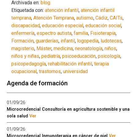
Archivada en:
blog
Etiquetada con:
atención infantil
,
atención infantil
temprana
,
Atención Temprana
,
autismo
,
Cádiz
,
CAITs
,
discapacidad
,
educación especial
,
educación social
,
enfermería
,
espectro autista
,
familia
,
Fisioterapia
,
Formación
,
guarderías
,
infantil
,
logopedia
,
ludotecas
,
magisterio
,
Máster
,
medicina
,
neonatología
,
niños
,
niños y niñas
,
pediatría
,
psicoeducación
,
psicología
,
psicopedagogía
,
rehabilitación infantil
,
terapia
ocupacional
,
trastornos
,
universidad
Agenda de formación
01/09/26
Microcredencial Consultoría en agricultura sostenible y una
sola salud
Ver
01/09/26
Microcredencial Inmunoterapia en cáncer de piel
Ver