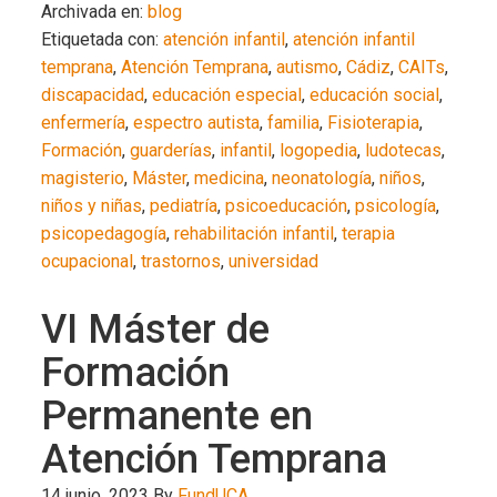
Archivada en:
blog
Etiquetada con:
atención infantil
,
atención infantil
temprana
,
Atención Temprana
,
autismo
,
Cádiz
,
CAITs
,
discapacidad
,
educación especial
,
educación social
,
enfermería
,
espectro autista
,
familia
,
Fisioterapia
,
Formación
,
guarderías
,
infantil
,
logopedia
,
ludotecas
,
magisterio
,
Máster
,
medicina
,
neonatología
,
niños
,
niños y niñas
,
pediatría
,
psicoeducación
,
psicología
,
psicopedagogía
,
rehabilitación infantil
,
terapia
ocupacional
,
trastornos
,
universidad
VI Máster de
Formación
Permanente en
Atención Temprana
14 junio, 2023
By
FundUCA