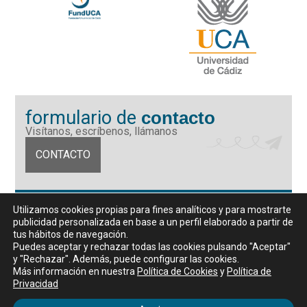
formulario de
contacto
Visítanos, escríbenos, llámanos
CONTACTO
Fundación Universidad de Cádiz
Utilizamos cookies propias para fines analíticos y para mostrarte
Calle Ancha 10 (Edificio José Pérez Llorca), CP. 11001, Cádiz
publicidad personalizada en base a un perfil elaborado a partir de
CIF: G11442167
tus hábitos de navegación.
956 07 03 70 / 72
Puedes aceptar y rechazar todas las cookies pulsando "Aceptar"
y "Rechazar". Además, puede configurar las cookies.
Horario de atención al público
Más información en nuestra
Política de Cookies
y
Política de
De lunes a viernes, de 9 a 14 horas
Privacidad