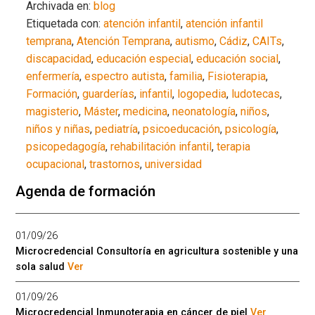
Archivada en:
blog
Etiquetada con:
atención infantil
,
atención infantil
temprana
,
Atención Temprana
,
autismo
,
Cádiz
,
CAITs
,
discapacidad
,
educación especial
,
educación social
,
enfermería
,
espectro autista
,
familia
,
Fisioterapia
,
Formación
,
guarderías
,
infantil
,
logopedia
,
ludotecas
,
magisterio
,
Máster
,
medicina
,
neonatología
,
niños
,
niños y niñas
,
pediatría
,
psicoeducación
,
psicología
,
psicopedagogía
,
rehabilitación infantil
,
terapia
ocupacional
,
trastornos
,
universidad
Agenda de formación
01/09/26
Microcredencial Consultoría en agricultura sostenible y una
sola salud
Ver
01/09/26
Microcredencial Inmunoterapia en cáncer de piel
Ver