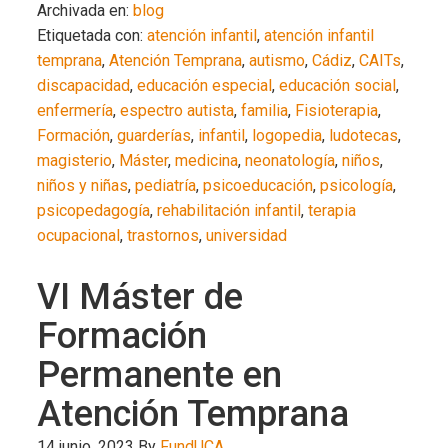
Archivada en:
blog
Etiquetada con:
atención infantil
,
atención infantil
temprana
,
Atención Temprana
,
autismo
,
Cádiz
,
CAITs
,
discapacidad
,
educación especial
,
educación social
,
enfermería
,
espectro autista
,
familia
,
Fisioterapia
,
Formación
,
guarderías
,
infantil
,
logopedia
,
ludotecas
,
magisterio
,
Máster
,
medicina
,
neonatología
,
niños
,
niños y niñas
,
pediatría
,
psicoeducación
,
psicología
,
psicopedagogía
,
rehabilitación infantil
,
terapia
ocupacional
,
trastornos
,
universidad
VI Máster de
Formación
Permanente en
Atención Temprana
14 junio, 2023
By
FundUCA