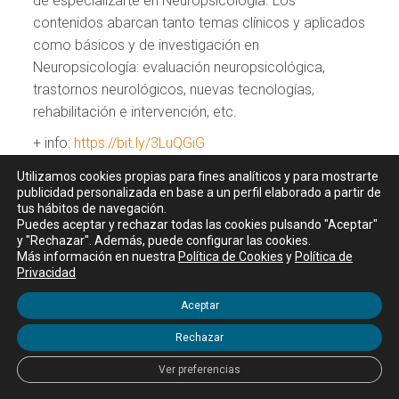
de especializarte en Neuropsicología. Los
contenidos abarcan tanto temas clínicos y aplicados
como básicos y de investigación en
Neuropsicología: evaluación neuropsicológica,
trastornos neurológicos, nuevas tecnologías,
rehabilitación e intervención, etc.
+ info:
https://bit.ly/3LuQGiG
Utilizamos cookies propias para fines analíticos y para mostrarte
publicidad personalizada en base a un perfil elaborado a partir de
Archivada en:
blog
tus hábitos de navegación.
Etiquetada con:
Neurociencia
,
Neuropsicología
,
Puedes aceptar y rechazar todas las cookies pulsando "Aceptar"
psicología
y "Rechazar". Además, puede configurar las cookies.
Más información en nuestra
Política de Cookies
y
Política de
Privacidad
Intervención
Aceptar
Psicológica, Social y
Rechazar
Educativa en personas
Ver preferencias