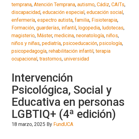
temprana
,
Atención Temprana
,
autismo
,
Cádiz
,
CAITs
,
discapacidad
,
educación especial
,
educación social
,
enfermería
,
espectro autista
,
familia
,
Fisioterapia
,
Formación
,
guarderías
,
infantil
,
logopedia
,
ludotecas
,
magisterio
,
Máster
,
medicina
,
neonatología
,
niños
,
niños y niñas
,
pediatría
,
psicoeducación
,
psicología
,
psicopedagogía
,
rehabilitación infantil
,
terapia
ocupacional
,
trastornos
,
universidad
Intervención
Psicológica, Social y
Educativa en personas
LGBTIQ+ (4ª edición)
18 marzo, 2025
By
FundUCA