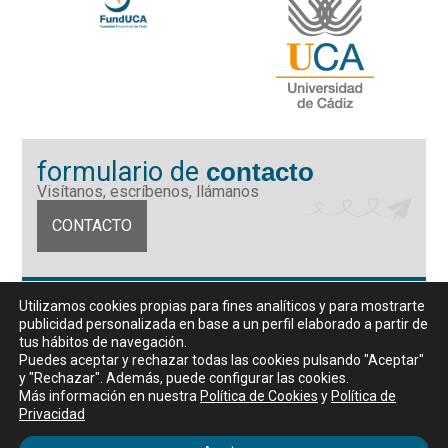
formulario de
contacto
Visítanos, escríbenos, llámanos
CONTACTO
Fundación Universidad de Cádiz
Utilizamos cookies propias para fines analíticos y para mostrarte
Calle Ancha 10 (Edificio José Pérez Llorca), CP. 11001, Cádiz
publicidad personalizada en base a un perfil elaborado a partir de
CIF: G11442167
tus hábitos de navegación.
956 07 03 70 / 72
Puedes aceptar y rechazar todas las cookies pulsando "Aceptar"
y "Rechazar". Además, puede configurar las cookies.
Horario de atención al público
Más información en nuestra
Política de Cookies
y
Política de
De lunes a viernes, de 9 a 14 horas
Privacidad