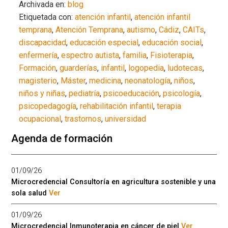
Archivada en:
blog
Etiquetada con:
atención infantil
,
atención infantil
temprana
,
Atención Temprana
,
autismo
,
Cádiz
,
CAITs
,
discapacidad
,
educación especial
,
educación social
,
enfermería
,
espectro autista
,
familia
,
Fisioterapia
,
Formación
,
guarderías
,
infantil
,
logopedia
,
ludotecas
,
magisterio
,
Máster
,
medicina
,
neonatología
,
niños
,
niños y niñas
,
pediatría
,
psicoeducación
,
psicología
,
psicopedagogía
,
rehabilitación infantil
,
terapia
ocupacional
,
trastornos
,
universidad
Agenda de formación
01/09/26
Microcredencial Consultoría en agricultura sostenible y una
sola salud
Ver
01/09/26
Microcredencial Inmunoterapia en cáncer de piel
Ver