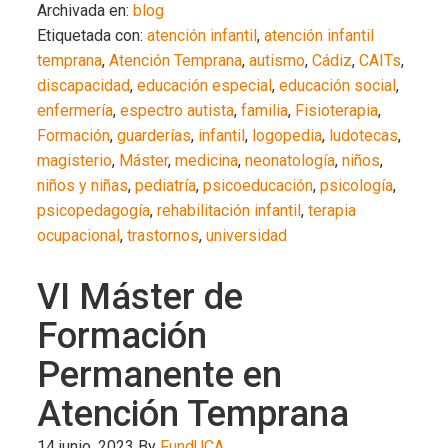
Archivada en:
blog
Etiquetada con:
atención infantil
,
atención infantil
temprana
,
Atención Temprana
,
autismo
,
Cádiz
,
CAITs
,
discapacidad
,
educación especial
,
educación social
,
enfermería
,
espectro autista
,
familia
,
Fisioterapia
,
Formación
,
guarderías
,
infantil
,
logopedia
,
ludotecas
,
magisterio
,
Máster
,
medicina
,
neonatología
,
niños
,
niños y niñas
,
pediatría
,
psicoeducación
,
psicología
,
psicopedagogía
,
rehabilitación infantil
,
terapia
ocupacional
,
trastornos
,
universidad
VI Máster de
Formación
Permanente en
Atención Temprana
14 junio, 2023
By
FundUCA