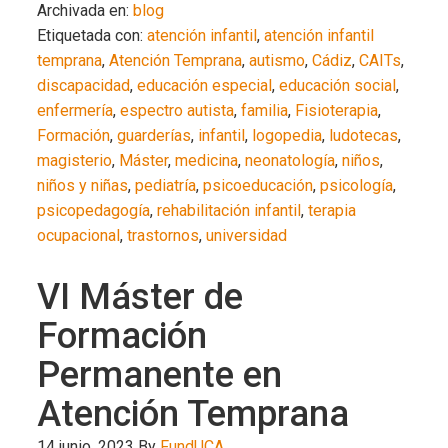
Archivada en:
blog
Etiquetada con:
atención infantil
,
atención infantil
temprana
,
Atención Temprana
,
autismo
,
Cádiz
,
CAITs
,
discapacidad
,
educación especial
,
educación social
,
enfermería
,
espectro autista
,
familia
,
Fisioterapia
,
Formación
,
guarderías
,
infantil
,
logopedia
,
ludotecas
,
magisterio
,
Máster
,
medicina
,
neonatología
,
niños
,
niños y niñas
,
pediatría
,
psicoeducación
,
psicología
,
psicopedagogía
,
rehabilitación infantil
,
terapia
ocupacional
,
trastornos
,
universidad
VI Máster de
Formación
Permanente en
Atención Temprana
14 junio, 2023
By
FundUCA