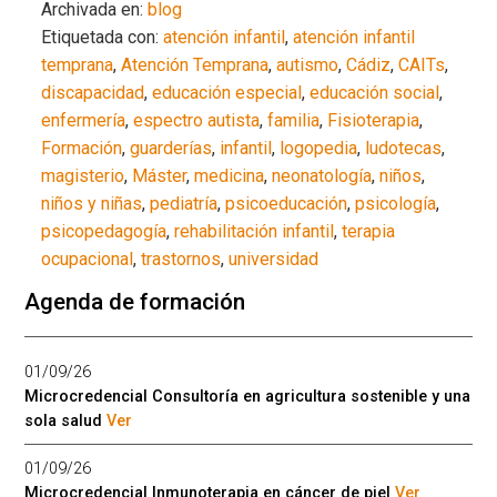
Archivada en:
blog
Etiquetada con:
atención infantil
,
atención infantil
temprana
,
Atención Temprana
,
autismo
,
Cádiz
,
CAITs
,
discapacidad
,
educación especial
,
educación social
,
enfermería
,
espectro autista
,
familia
,
Fisioterapia
,
Formación
,
guarderías
,
infantil
,
logopedia
,
ludotecas
,
magisterio
,
Máster
,
medicina
,
neonatología
,
niños
,
niños y niñas
,
pediatría
,
psicoeducación
,
psicología
,
psicopedagogía
,
rehabilitación infantil
,
terapia
ocupacional
,
trastornos
,
universidad
Agenda de formación
01/09/26
Microcredencial Consultoría en agricultura sostenible y una
sola salud
Ver
01/09/26
Microcredencial Inmunoterapia en cáncer de piel
Ver