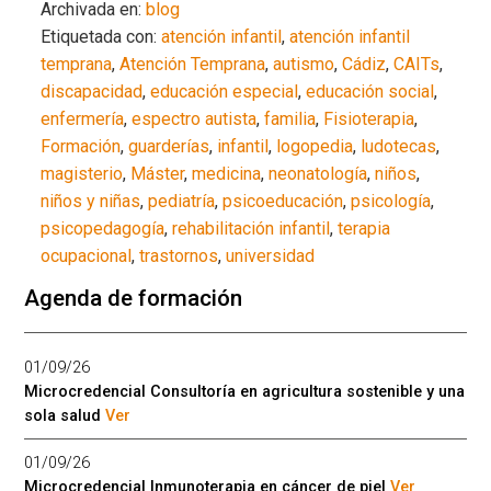
Archivada en:
blog
Etiquetada con:
atención infantil
,
atención infantil
temprana
,
Atención Temprana
,
autismo
,
Cádiz
,
CAITs
,
discapacidad
,
educación especial
,
educación social
,
enfermería
,
espectro autista
,
familia
,
Fisioterapia
,
Formación
,
guarderías
,
infantil
,
logopedia
,
ludotecas
,
magisterio
,
Máster
,
medicina
,
neonatología
,
niños
,
niños y niñas
,
pediatría
,
psicoeducación
,
psicología
,
psicopedagogía
,
rehabilitación infantil
,
terapia
ocupacional
,
trastornos
,
universidad
Agenda de formación
01/09/26
Microcredencial Consultoría en agricultura sostenible y una
sola salud
Ver
01/09/26
Microcredencial Inmunoterapia en cáncer de piel
Ver