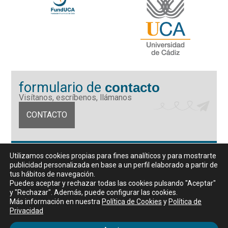
formulario de
contacto
Visítanos, escríbenos, llámanos
CONTACTO
Fundación Universidad de Cádiz
Utilizamos cookies propias para fines analíticos y para mostrarte
Calle Ancha 10 (Edificio José Pérez Llorca), CP. 11001, Cádiz
publicidad personalizada en base a un perfil elaborado a partir de
CIF: G11442167
tus hábitos de navegación.
956 07 03 70 / 72
Puedes aceptar y rechazar todas las cookies pulsando "Aceptar"
y "Rechazar". Además, puede configurar las cookies.
Horario de atención al público
Más información en nuestra
Política de Cookies
y
Política de
De lunes a viernes, de 9 a 14 horas
Privacidad