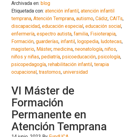
Archivada en:
blog
Etiquetada con:
atención infantil
,
atención infantil
temprana
,
Atención Temprana
,
autismo
,
Cádiz
,
CAITs
,
discapacidad
,
educación especial
,
educación social
,
enfermería
,
espectro autista
,
familia
,
Fisioterapia
,
Formación
,
guarderías
,
infantil
,
logopedia
,
ludotecas
,
magisterio
,
Máster
,
medicina
,
neonatología
,
niños
,
niños y niñas
,
pediatría
,
psicoeducación
,
psicología
,
psicopedagogía
,
rehabilitación infantil
,
terapia
ocupacional
,
trastornos
,
universidad
VI Máster de
Formación
Permanente en
Atención Temprana
14 junio, 2023
By
FundUCA