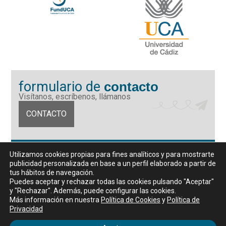
formulario de
contacto
Visítanos, escríbenos, llámanos
CONTACTO
Fundación Universidad de Cádiz
Utilizamos cookies propias para fines analíticos y para mostrarte
Calle Ancha 10 (Edificio José Pérez Llorca), CP. 11001, Cádiz
publicidad personalizada en base a un perfil elaborado a partir de
CIF: G11442167
tus hábitos de navegación.
956 07 03 70 / 72
Puedes aceptar y rechazar todas las cookies pulsando "Aceptar"
y "Rechazar". Además, puede configurar las cookies.
Horario de atención al público
Más información en nuestra
Política de Cookies
y
Política de
De lunes a viernes, de 9 a 14 horas
Privacidad