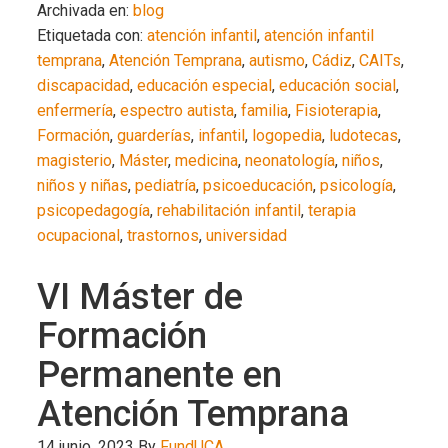
Archivada en:
blog
Etiquetada con:
atención infantil
,
atención infantil
temprana
,
Atención Temprana
,
autismo
,
Cádiz
,
CAITs
,
discapacidad
,
educación especial
,
educación social
,
enfermería
,
espectro autista
,
familia
,
Fisioterapia
,
Formación
,
guarderías
,
infantil
,
logopedia
,
ludotecas
,
magisterio
,
Máster
,
medicina
,
neonatología
,
niños
,
niños y niñas
,
pediatría
,
psicoeducación
,
psicología
,
psicopedagogía
,
rehabilitación infantil
,
terapia
ocupacional
,
trastornos
,
universidad
VI Máster de
Formación
Permanente en
Atención Temprana
14 junio, 2023
By
FundUCA