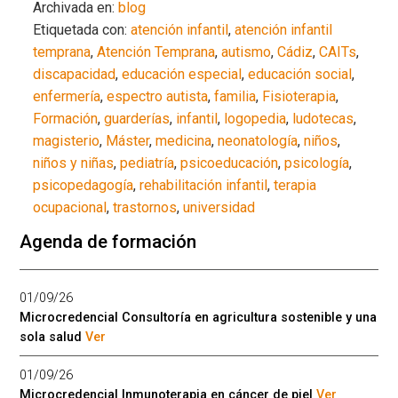
Archivada en:
blog
Etiquetada con:
atención infantil
,
atención infantil
temprana
,
Atención Temprana
,
autismo
,
Cádiz
,
CAITs
,
discapacidad
,
educación especial
,
educación social
,
enfermería
,
espectro autista
,
familia
,
Fisioterapia
,
Formación
,
guarderías
,
infantil
,
logopedia
,
ludotecas
,
magisterio
,
Máster
,
medicina
,
neonatología
,
niños
,
niños y niñas
,
pediatría
,
psicoeducación
,
psicología
,
psicopedagogía
,
rehabilitación infantil
,
terapia
ocupacional
,
trastornos
,
universidad
Agenda de formación
01/09/26
Microcredencial Consultoría en agricultura sostenible y una
sola salud
Ver
01/09/26
Microcredencial Inmunoterapia en cáncer de piel
Ver