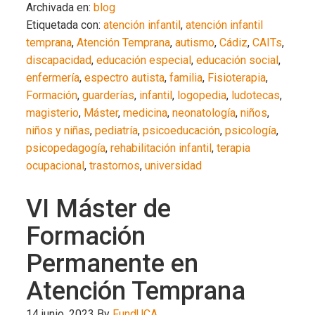
Archivada en:
blog
Etiquetada con:
atención infantil
,
atención infantil
temprana
,
Atención Temprana
,
autismo
,
Cádiz
,
CAITs
,
discapacidad
,
educación especial
,
educación social
,
enfermería
,
espectro autista
,
familia
,
Fisioterapia
,
Formación
,
guarderías
,
infantil
,
logopedia
,
ludotecas
,
magisterio
,
Máster
,
medicina
,
neonatología
,
niños
,
niños y niñas
,
pediatría
,
psicoeducación
,
psicología
,
psicopedagogía
,
rehabilitación infantil
,
terapia
ocupacional
,
trastornos
,
universidad
VI Máster de
Formación
Permanente en
Atención Temprana
14 junio, 2023
By
FundUCA