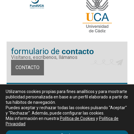
formulario de
contacto
Visítanos, escríbenos, llámanos
CONTACTO
Fundación Universidad de Cádiz
Utilizamos cookies propias para fines analíticos y para mostrarte
Calle Ancha 10 (Edificio José Pérez Llorca), CP. 11001, Cádiz
publicidad personalizada en base a un perfil elaborado a partir de
CIF: G11442167
tus hábitos de navegación.
956 07 03 70 / 72
Puedes aceptar y rechazar todas las cookies pulsando "Aceptar"
y "Rechazar". Además, puede configurar las cookies.
Horario de atención al público
Más información en nuestra
Política de Cookies
y
Política de
De lunes a viernes, de 9 a 14 horas
Privacidad