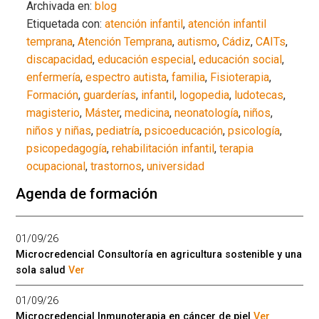
Archivada en:
blog
Etiquetada con:
atención infantil
,
atención infantil
temprana
,
Atención Temprana
,
autismo
,
Cádiz
,
CAITs
,
discapacidad
,
educación especial
,
educación social
,
enfermería
,
espectro autista
,
familia
,
Fisioterapia
,
Formación
,
guarderías
,
infantil
,
logopedia
,
ludotecas
,
magisterio
,
Máster
,
medicina
,
neonatología
,
niños
,
niños y niñas
,
pediatría
,
psicoeducación
,
psicología
,
psicopedagogía
,
rehabilitación infantil
,
terapia
ocupacional
,
trastornos
,
universidad
Agenda de formación
01/09/26
Microcredencial Consultoría en agricultura sostenible y una
sola salud
Ver
01/09/26
Microcredencial Inmunoterapia en cáncer de piel
Ver