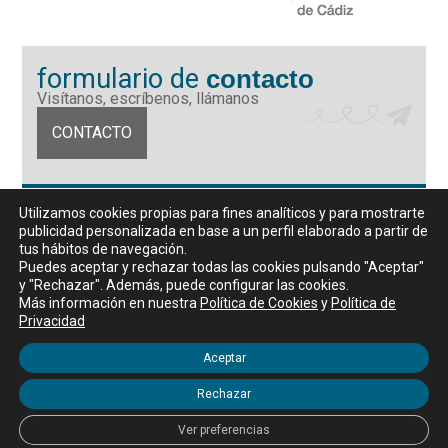
formulario de
contacto
Visítanos, escríbenos, llámanos
CONTACTO
Fundación Universidad de Cádiz
Utilizamos cookies propias para fines analíticos y para mostrarte
Calle Ancha 10 (Edificio José Pérez Llorca), CP. 11001, Cádiz
publicidad personalizada en base a un perfil elaborado a partir de
CIF: G11442167
tus hábitos de navegación.
956 07 03 70 / 72
Puedes aceptar y rechazar todas las cookies pulsando "Aceptar"
y "Rechazar". Además, puede configurar las cookies.
Horario de atención al público
Más información en nuestra
Política de Cookies
y
Política de
De lunes a viernes, de 9 a 14 horas
Privacidad
Aceptar
Rechazar
Aviso legal
|
Política de privacidad
|
Política de Cookies
Ver preferencias