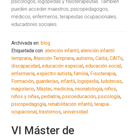
psicólogos, logopedas y fisioterapeutas. También
pueden acceder maestros, psicopedagogos,
médicos, enfermeros, terapeutas ocupacionales,
educadores sociales.
Archivada en:
blog
Etiquetada con:
atención infantil
,
atención infantil
temprana
,
Atención Temprana
,
autismo
,
Cádiz
,
CAITs
,
discapacidad
,
educación especial
,
educación social
,
enfermería
,
espectro autista
,
familia
,
Fisioterapia
,
Formación
,
guarderías
,
infantil
,
logopedia
,
ludotecas
,
magisterio
,
Máster
,
medicina
,
neonatología
,
niños
,
niños y niñas
,
pediatría
,
psicoeducación
,
psicología
,
psicopedagogía
,
rehabilitación infantil
,
terapia
ocupacional
,
trastornos
,
universidad
VI Máster de