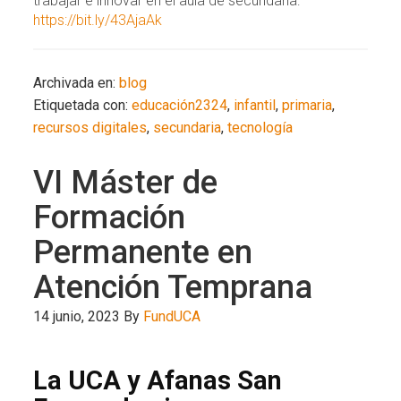
trabajar e innovar en el aula de secundaria:
https://bit.ly/43AjaAk
Archivada en:
blog
Etiquetada con:
educación2324
,
infantil
,
primaria
,
recursos digitales
,
secundaria
,
tecnología
VI Máster de
Formación
Permanente en
Atención Temprana
14 junio, 2023
By
FundUCA
La UCA y Afanas San