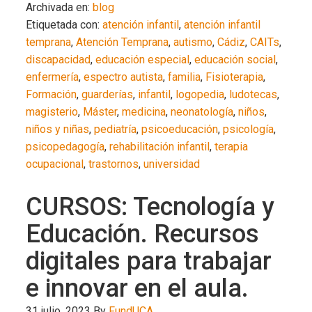
Archivada en:
blog
Etiquetada con:
atención infantil
,
atención infantil
temprana
,
Atención Temprana
,
autismo
,
Cádiz
,
CAITs
,
discapacidad
,
educación especial
,
educación social
,
enfermería
,
espectro autista
,
familia
,
Fisioterapia
,
Formación
,
guarderías
,
infantil
,
logopedia
,
ludotecas
,
magisterio
,
Máster
,
medicina
,
neonatología
,
niños
,
niños y niñas
,
pediatría
,
psicoeducación
,
psicología
,
psicopedagogía
,
rehabilitación infantil
,
terapia
ocupacional
,
trastornos
,
universidad
CURSOS: Tecnología y
Educación. Recursos
digitales para trabajar
e innovar en el aula.
31 julio, 2023
By
FundUCA