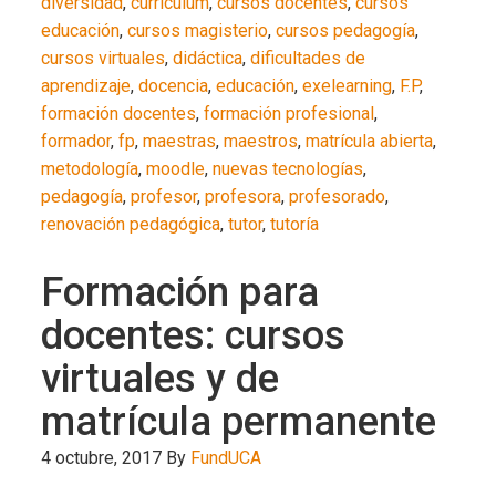
diversidad
,
curriculum
,
cursos docentes
,
cursos
educación
,
cursos magisterio
,
cursos pedagogía
,
cursos virtuales
,
didáctica
,
dificultades de
aprendizaje
,
docencia
,
educación
,
exelearning
,
F.P
,
formación docentes
,
formación profesional
,
formador
,
fp
,
maestras
,
maestros
,
matrícula abierta
,
metodología
,
moodle
,
nuevas tecnologías
,
pedagogía
,
profesor
,
profesora
,
profesorado
,
renovación pedagógica
,
tutor
,
tutoría
Formación para
docentes: cursos
virtuales y de
matrícula permanente
4 octubre, 2017
By
FundUCA