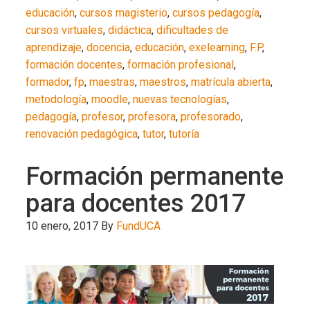
educación
,
cursos magisterio
,
cursos pedagogía
,
cursos virtuales
,
didáctica
,
dificultades de
aprendizaje
,
docencia
,
educación
,
exelearning
,
F.P
,
formación docentes
,
formación profesional
,
formador
,
fp
,
maestras
,
maestros
,
matrícula abierta
,
metodología
,
moodle
,
nuevas tecnologías
,
pedagogía
,
profesor
,
profesora
,
profesorado
,
renovación pedagógica
,
tutor
,
tutoría
Formación permanente
para docentes 2017
10 enero, 2017
By
FundUCA