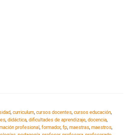
rsidad
,
curriculum
,
cursos docentes
,
cursos educación
,
les
,
didáctica
,
dificultades de aprendizaje
,
docencia
,
mación profesional
,
formador
,
fp
,
maestras
,
maestros
,
ologías
,
pedagogía
,
profesor
,
profesora
,
profesorado
,