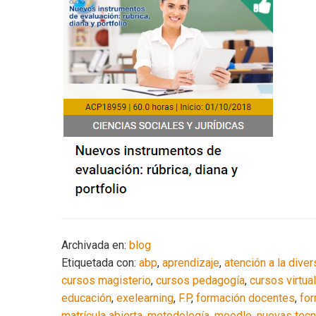
Archivada en:
blog
Etiquetada con:
abp
,
aprendizaje
,
atención a la dive
cursos magisterio
,
cursos pedagogía
,
cursos virtua
educación
,
exelearning
,
F.P
,
formación docentes
,
for
matrícula abierta
,
metodología
,
moodle
,
nuevas tecn