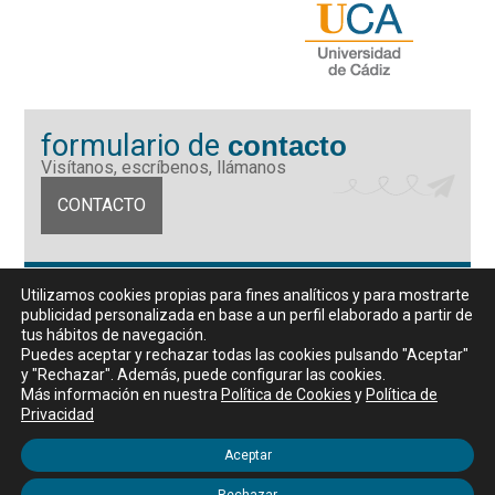
formulario de
contacto
Visítanos, escríbenos, llámanos
CONTACTO
Fundación Universidad de Cádiz
Utilizamos cookies propias para fines analíticos y para mostrarte
Calle Ancha 10 (Edificio José Pérez Llorca), CP. 11001, Cádiz
publicidad personalizada en base a un perfil elaborado a partir de
CIF: G11442167
tus hábitos de navegación.
956 07 03 70 / 72
Puedes aceptar y rechazar todas las cookies pulsando "Aceptar"
y "Rechazar". Además, puede configurar las cookies.
Horario de atención al público
Más información en nuestra
Política de Cookies
y
Política de
De lunes a viernes, de 9 a 14 horas
Privacidad
Aceptar