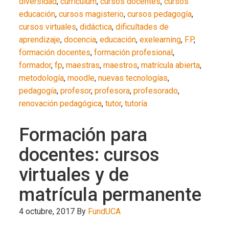
diversidad
,
curriculum
,
cursos docentes
,
cursos
educación
,
cursos magisterio
,
cursos pedagogía
,
cursos virtuales
,
didáctica
,
dificultades de
aprendizaje
,
docencia
,
educación
,
exelearning
,
F.P
,
formación docentes
,
formación profesional
,
formador
,
fp
,
maestras
,
maestros
,
matrícula abierta
,
metodología
,
moodle
,
nuevas tecnologías
,
pedagogía
,
profesor
,
profesora
,
profesorado
,
renovación pedagógica
,
tutor
,
tutoría
Formación para
docentes: cursos
virtuales y de
matrícula permanente
4 octubre, 2017
By
FundUCA