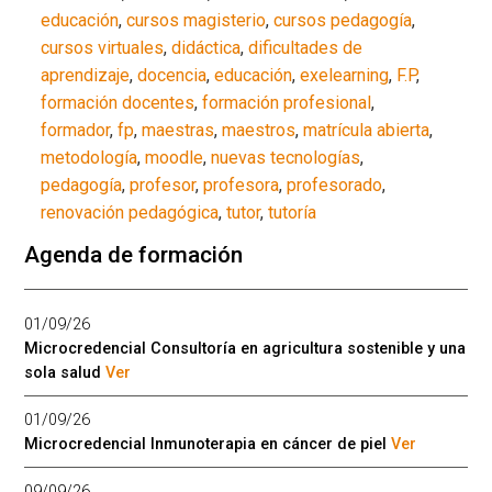
educación
,
cursos magisterio
,
cursos pedagogía
,
cursos virtuales
,
didáctica
,
dificultades de
aprendizaje
,
docencia
,
educación
,
exelearning
,
F.P
,
formación docentes
,
formación profesional
,
formador
,
fp
,
maestras
,
maestros
,
matrícula abierta
,
metodología
,
moodle
,
nuevas tecnologías
,
pedagogía
,
profesor
,
profesora
,
profesorado
,
renovación pedagógica
,
tutor
,
tutoría
Agenda de formación
01/09/26
Microcredencial Consultoría en agricultura sostenible y una
sola salud
Ver
01/09/26
Microcredencial Inmunoterapia en cáncer de piel
Ver
09/09/26