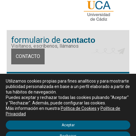
formulario de
contacto
Visítanos, escríbenos, llámanos
CONTACTO
Fundación Universidad de Cádiz
Utilizamos cookies propias para fines analíticos y para mostrarte
Calle Ancha 10 (Edificio José Pérez Llorca), CP. 11001, Cádiz
publicidad personalizada en base a un perfil elaborado a partir de
CIF: G11442167
tus hábitos de navegación.
956 07 03 70 / 72
Puedes aceptar y rechazar todas las cookies pulsando "Aceptar"
y "Rechazar". Además, puede configurar las cookies.
Horario de atención al público
Más información en nuestra
Política de Cookies
y
Política de
De lunes a viernes, de 9 a 14 horas
Privacidad
Aceptar