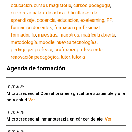
educación
,
cursos magisterio
,
cursos pedagogía
,
cursos virtuales
,
didáctica
,
dificultades de
aprendizaje
,
docencia
,
educación
,
exelearning
,
F.P
,
formación docentes
,
formación profesional
,
formador
,
fp
,
maestras
,
maestros
,
matrícula abierta
,
metodología
,
moodle
,
nuevas tecnologías
,
pedagogía
,
profesor
,
profesora
,
profesorado
,
renovación pedagógica
,
tutor
,
tutoría
Agenda de formación
01/09/26
Microcredencial Consultoría en agricultura sostenible y una
sola salud
Ver
01/09/26
Microcredencial Inmunoterapia en cáncer de piel
Ver
09/09/26