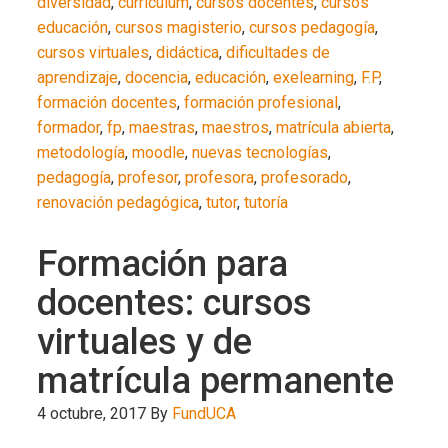
diversidad
,
curriculum
,
cursos docentes
,
cursos
educación
,
cursos magisterio
,
cursos pedagogía
,
cursos virtuales
,
didáctica
,
dificultades de
aprendizaje
,
docencia
,
educación
,
exelearning
,
F.P
,
formación docentes
,
formación profesional
,
formador
,
fp
,
maestras
,
maestros
,
matrícula abierta
,
metodología
,
moodle
,
nuevas tecnologías
,
pedagogía
,
profesor
,
profesora
,
profesorado
,
renovación pedagógica
,
tutor
,
tutoría
Formación para
docentes: cursos
virtuales y de
matrícula permanente
4 octubre, 2017
By
FundUCA