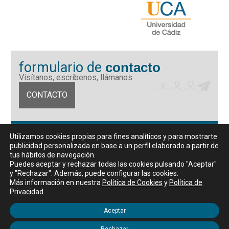
formulario de
contacto
Visítanos, escríbenos, llámanos
CONTACTO
Fundación Universidad de Cádiz
Utilizamos cookies propias para fines analíticos y para mostrarte
Calle Ancha 10 (Edificio José Pérez Llorca), CP. 11001, Cádiz
publicidad personalizada en base a un perfil elaborado a partir de
CIF: G11442167
tus hábitos de navegación.
956 07 03 70 / 72
Puedes aceptar y rechazar todas las cookies pulsando "Aceptar"
y "Rechazar". Además, puede configurar las cookies.
Horario de atención al público
Más información en nuestra
Política de Cookies
y
Política de
De lunes a viernes, de 9 a 14 horas
Privacidad
Aceptar