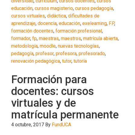
diversidad
,
curriculum
,
cursos docentes
,
cursos
educación
,
cursos magisterio
,
cursos pedagogía
,
cursos virtuales
,
didáctica
,
dificultades de
aprendizaje
,
docencia
,
educación
,
exelearning
,
F.P
,
formación docentes
,
formación profesional
,
formador
,
fp
,
maestras
,
maestros
,
matrícula abierta
,
metodología
,
moodle
,
nuevas tecnologías
,
pedagogía
,
profesor
,
profesora
,
profesorado
,
renovación pedagógica
,
tutor
,
tutoría
Formación para
docentes: cursos
virtuales y de
matrícula permanente
4 octubre, 2017
By
FundUCA