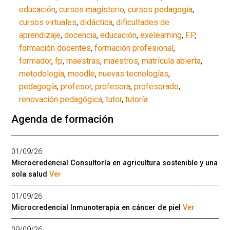
educación
,
cursos magisterio
,
cursos pedagogía
,
cursos virtuales
,
didáctica
,
dificultades de
aprendizaje
,
docencia
,
educación
,
exelearning
,
F.P
,
formación docentes
,
formación profesional
,
formador
,
fp
,
maestras
,
maestros
,
matrícula abierta
,
metodología
,
moodle
,
nuevas tecnologías
,
pedagogía
,
profesor
,
profesora
,
profesorado
,
renovación pedagógica
,
tutor
,
tutoría
Agenda de formación
01/09/26
Microcredencial Consultoría en agricultura sostenible y una
sola salud
Ver
01/09/26
Microcredencial Inmunoterapia en cáncer de piel
Ver
09/09/26