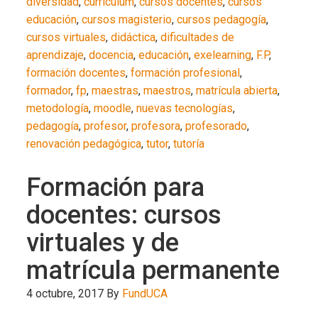
diversidad
,
curriculum
,
cursos docentes
,
cursos
educación
,
cursos magisterio
,
cursos pedagogía
,
cursos virtuales
,
didáctica
,
dificultades de
aprendizaje
,
docencia
,
educación
,
exelearning
,
F.P
,
formación docentes
,
formación profesional
,
formador
,
fp
,
maestras
,
maestros
,
matrícula abierta
,
metodología
,
moodle
,
nuevas tecnologías
,
pedagogía
,
profesor
,
profesora
,
profesorado
,
renovación pedagógica
,
tutor
,
tutoría
Formación para
docentes: cursos
virtuales y de
matrícula permanente
4 octubre, 2017
By
FundUCA