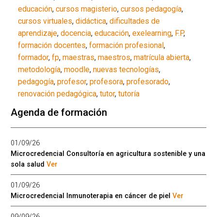
educación
,
cursos magisterio
,
cursos pedagogía
,
cursos virtuales
,
didáctica
,
dificultades de
aprendizaje
,
docencia
,
educación
,
exelearning
,
F.P
,
formación docentes
,
formación profesional
,
formador
,
fp
,
maestras
,
maestros
,
matrícula abierta
,
metodología
,
moodle
,
nuevas tecnologías
,
pedagogía
,
profesor
,
profesora
,
profesorado
,
renovación pedagógica
,
tutor
,
tutoría
Agenda de formación
01/09/26
Microcredencial Consultoría en agricultura sostenible y una
sola salud
Ver
01/09/26
Microcredencial Inmunoterapia en cáncer de piel
Ver
09/09/26