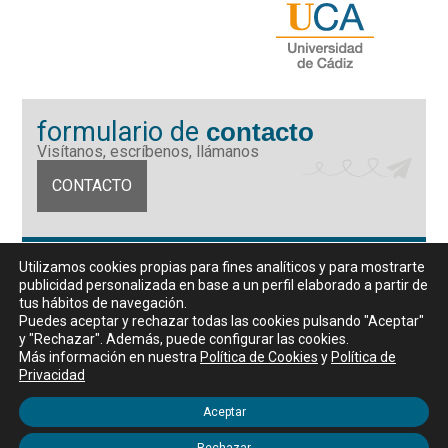
formulario de
contacto
Visítanos, escríbenos, llámanos
CONTACTO
Fundación Universidad de Cádiz
Utilizamos cookies propias para fines analíticos y para mostrarte
Calle Ancha 10 (Edificio José Pérez Llorca), CP. 11001, Cádiz
publicidad personalizada en base a un perfil elaborado a partir de
CIF: G11442167
tus hábitos de navegación.
956 07 03 70 / 72
Puedes aceptar y rechazar todas las cookies pulsando "Aceptar"
y "Rechazar". Además, puede configurar las cookies.
Horario de atención al público
Más información en nuestra
Política de Cookies
y
Política de
De lunes a viernes, de 9 a 14 horas
Privacidad
Aceptar