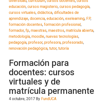
diversidad
,
curriculum
,
cursos docentes
,
cursos
educación
,
cursos magisterio
,
cursos pedagogía
,
cursos virtuales
,
didáctica
,
dificultades de
aprendizaje
,
docencia
,
educación
,
exelearning
,
F.P
,
formación docentes
,
formación profesional
,
formador
,
fp
,
maestras
,
maestros
,
matrícula abierta
,
metodología
,
moodle
,
nuevas tecnologías
,
pedagogía
,
profesor
,
profesora
,
profesorado
,
renovación pedagógica
,
tutor
,
tutoría
Formación para
docentes: cursos
virtuales y de
matrícula permanente
4 octubre, 2017
By
FundUCA