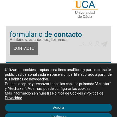
formulario de
contacto
Visítanos, escríbenos, llámanos
CONTACTO
Fundación Universidad de Cádiz
Utilizamos cookies propias para fines analíticos y para mostrarte
Calle Ancha 10 (Edificio José Pérez Llorca), CP. 11001, Cádiz
publicidad personalizada en base a un perfil elaborado a partir de
CIF: G11442167
tus hábitos de navegación.
956 07 03 70 / 72
Puedes aceptar y rechazar todas las cookies pulsando "Aceptar"
y "Rechazar". Además, puede configurar las cookies.
Horario de atención al público
Más información en nuestra
Política de Cookies
y
Política de
De lunes a viernes, de 9 a 14 horas
Privacidad
Aceptar