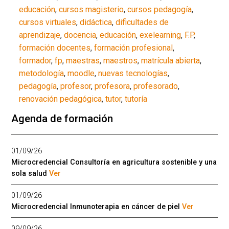
educación
,
cursos magisterio
,
cursos pedagogía
,
cursos virtuales
,
didáctica
,
dificultades de
aprendizaje
,
docencia
,
educación
,
exelearning
,
F.P
,
formación docentes
,
formación profesional
,
formador
,
fp
,
maestras
,
maestros
,
matrícula abierta
,
metodología
,
moodle
,
nuevas tecnologías
,
pedagogía
,
profesor
,
profesora
,
profesorado
,
renovación pedagógica
,
tutor
,
tutoría
Agenda de formación
01/09/26
Microcredencial Consultoría en agricultura sostenible y una
sola salud
Ver
01/09/26
Microcredencial Inmunoterapia en cáncer de piel
Ver
09/09/26