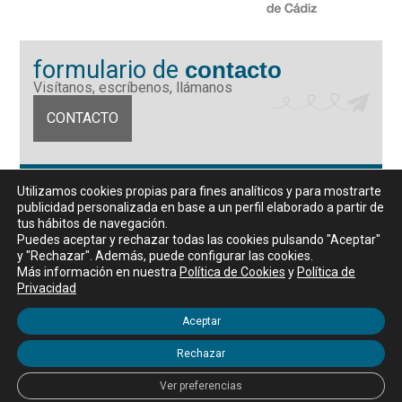
formulario de
contacto
Visítanos, escríbenos, llámanos
CONTACTO
Fundación Universidad de Cádiz
Utilizamos cookies propias para fines analíticos y para mostrarte
Calle Ancha 10 (Edificio José Pérez Llorca), CP. 11001, Cádiz
publicidad personalizada en base a un perfil elaborado a partir de
CIF: G11442167
tus hábitos de navegación.
956 07 03 70 / 72
Puedes aceptar y rechazar todas las cookies pulsando "Aceptar"
y "Rechazar". Además, puede configurar las cookies.
Horario de atención al público
Más información en nuestra
Política de Cookies
y
Política de
De lunes a viernes, de 9 a 14 horas
Privacidad
Aceptar
Rechazar
Aviso legal
|
Política de privacidad
|
Política de Cookies
Ver preferencias