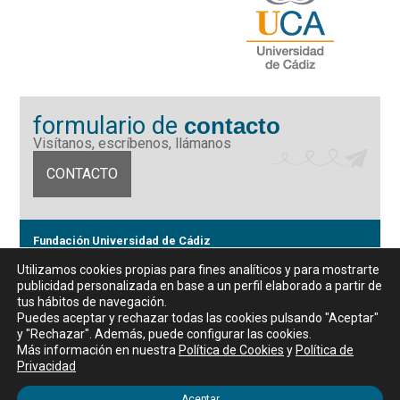
formulario de
contacto
Visítanos, escríbenos, llámanos
CONTACTO
Fundación Universidad de Cádiz
Calle Ancha 10 (Edificio José Pérez Llorca), CP. 11001, Cádiz
Utilizamos cookies propias para fines analíticos y para mostrarte
CIF: G11442167
publicidad personalizada en base a un perfil elaborado a partir de
956 07 03 70 / 72
tus hábitos de navegación.
Horario de atención al público
Puedes aceptar y rechazar todas las cookies pulsando "Aceptar"
De lunes a viernes, de 9 a 14 horas
y "Rechazar". Además, puede configurar las cookies.
Más información en nuestra
Política de Cookies
y
Política de
Privacidad
Aceptar