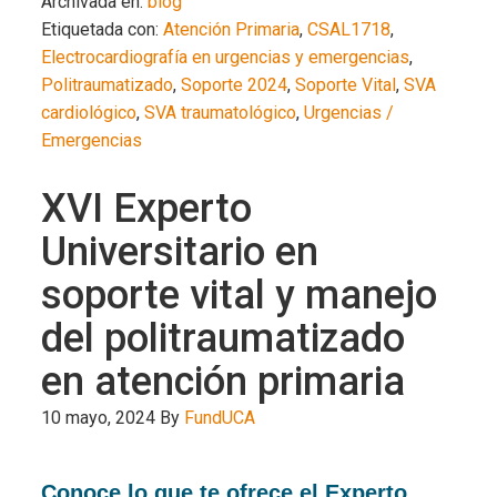
Archivada en:
blog
Etiquetada con:
Atención Primaria
,
CSAL1718
,
Electrocardiografía en urgencias y emergencias
,
Politraumatizado
,
Soporte 2024
,
Soporte Vital
,
SVA
cardiológico
,
SVA traumatológico
,
Urgencias /
Emergencias
XVI Experto
Universitario en
soporte vital y manejo
del politraumatizado
en atención primaria
10 mayo, 2024
By
FundUCA
Conoce lo que te ofrece el Experto