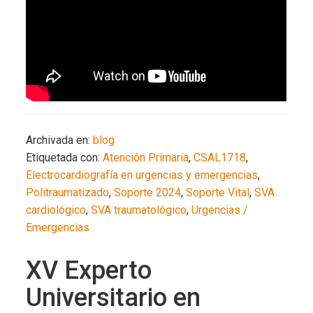
Archivada en:
blog
Etiquetada con:
Atención Primaria
,
CSAL1718
,
Electrocardiografía en urgencias y emergencias
,
Politraumatizado
,
Soporte 2024
,
Soporte Vital
,
SVA
cardiológico
,
SVA traumatológico
,
Urgencias /
Emergencias
XV Experto
Universitario en