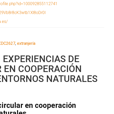
rofile.php?id=100092855112741
029Vb8r8cK3wtb1Xl8oDr0I
a.es/
XDC2627
,
extranjería
 EXPERIENCIAS DE
R EN COOPERACIÓN
 ENTORNOS NATURALES
ircular en cooperación
aturales