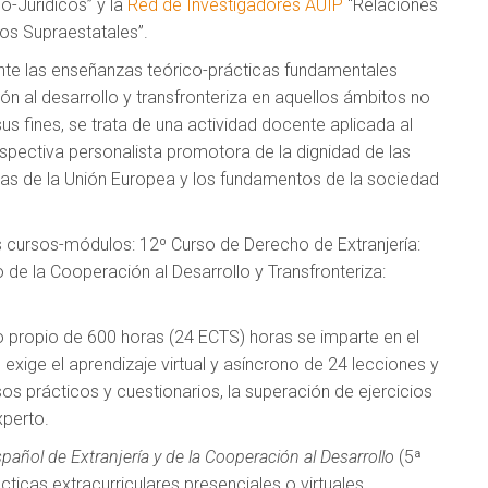
o-Jurídicos” y la
Red de Investigadores AUIP
“Relaciones
os Supraestatales”.
nte las enseñanzas teórico-prácticas fundamentales
ión al desarrollo y transfronteriza en aquellos ámbitos no
sus fines, se trata de una actividad docente aplicada al
erspectiva personalista promotora de la dignidad de las
tas de la Unión Europea y los fundamentos de la sociedad
 cursos-módulos: 12º Curso de Derecho de Extranjería:
de la Cooperación al Desarrollo y Transfronteriza:
lo propio de 600 horas (24 ECTS) horas se imparte en el
xige el aprendizaje virtual y asíncrono de 24 lecciones y
asos prácticos y cuestionarios, la superación de ejercicios
xperto.
añol de Extranjería y de la Cooperación al Desarrollo
(5ª
cticas extracurriculares presenciales o virtuales.