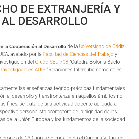
CHO DE EXTRANJERÍA Y
 AL DESARROLLO
de la
Universidad de Cádiz
e la Cooperación al Desarrollo
 UCA, avalado por la
Facultad de Ciencias del Trabajo
y
nvestigación del
Grupo SEJ-708
“Cátedra Bolonia Baelo-
 Investigadores AUIP
“Relaciones Intergubernamentales,
ticamente las enseñanzas teórico-prácticas fundamentales
ión al desarrollo y transfronteriza en aquellos ámbitos no
sus fines, se trata de una actividad docente aplicada al
erspectiva personalista promotora de la dignidad de las
tas de la Unión Europea y los fundamentos de la sociedad
lo propio de 230 horas se imparte en el Campus Virtual de