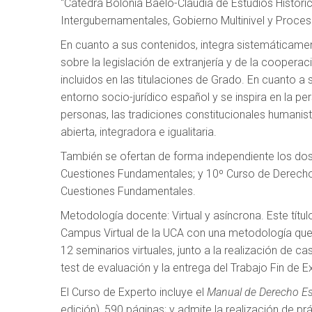
“Cátedra Bolonia Baelo-Claudia de Estudios Históric
Intergubernamentales, Gobierno Multinivel y Proces
En cuanto a sus contenidos, integra sistemáticame
sobre la legislación de extranjería y de la cooperac
incluidos en las titulaciones de Grado. En cuanto a 
entorno socio-jurídico español y se inspira en la p
personas, las tradiciones constitucionales humanis
abierta, integradora e igualitaria.
También se ofertan de forma independiente los dos
Cuestiones Fundamentales; y 10º Curso de Derecho 
Cuestiones Fundamentales.
Metodología docente: Virtual y asíncrona. Este títu
Campus Virtual de la UCA con una metodología que e
12 seminarios virtuales, junto a la realización de c
test de evaluación y la entrega del Trabajo Fin de E
El Curso de Experto incluye el
Manual de Derecho Esp
edición), 590 páginas; y admite la realización de prá