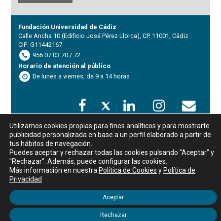
Fundación Universidad de Cádiz
Calle Ancha 10 (Edificio José Pérez Llorca), CP. 11001, Cádiz
CIF: G11442167
956 07 03 70 / 72
Horario de atención al público
De lunes a viernes, de 9 a 14 horas
Aviso legal
|
Política de privacidad
|
Política de Cookies
Utilizamos cookies propias para fines analíticos y para mostrarte
publicidad personalizada en base a un perfil elaborado a partir de
tus hábitos de navegación.
WordPress Appliance
- Powered by
TurnKey Linux
Puedes aceptar y rechazar todas las cookies pulsando "Aceptar" y
"Rechazar". Además, puede configurar las cookies.
Más información en nuestra
Política de Cookies
y
Política de
Privacidad
Aceptar
Rechazar