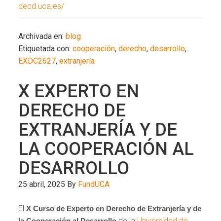
decd.uca.es/
Archivada en:
blog
Etiquetada con:
cooperación
,
derecho
,
desarrollo
,
EXDC2627
,
extranjería
X EXPERTO EN
DERECHO DE
EXTRANJERÍA Y DE
LA COOPERACIÓN AL
DESARROLLO
25 abril, 2025
By
FundUCA
El
X Curso de Experto en Derecho de Extranjería y de
de la
Universidad de
la Cooperación al Desarrollo