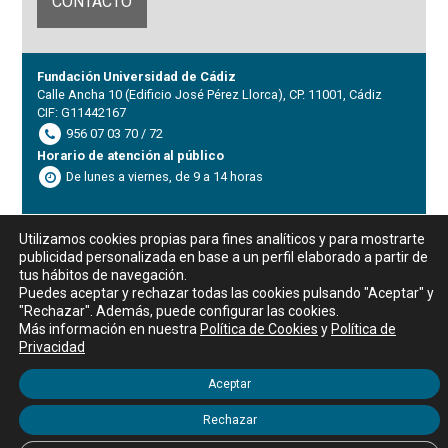
CONTACTO
Fundación Universidad de Cádiz
Calle Ancha 10 (Edificio José Pérez Llorca), CP. 11001, Cádiz
CIF: G11442167
956 07 03 70 / 72
Horario de atención al público
De lunes a viernes, de 9 a 14 horas
Utilizamos cookies propias para fines analíticos y para mostrarte
publicidad personalizada en base a un perfil elaborado a partir de
Aviso legal
|
Política de privacidad
|
Política de Cookies
tus hábitos de navegación.
Puedes aceptar y rechazar todas las cookies pulsando "Aceptar" y
"Rechazar". Además, puede configurar las cookies.
WordPress Appliance
- Powered by
TurnKey Linux
Más información en nuestra
Política de Cookies
y
Política de
Privacidad
Aceptar
Rechazar