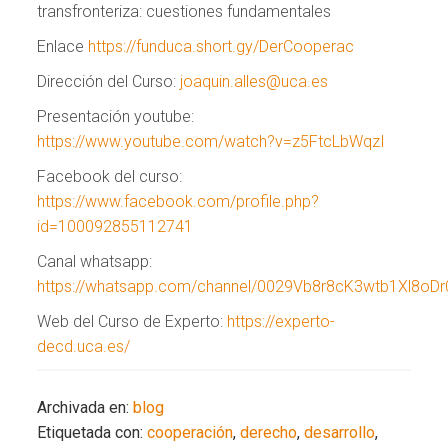
transfronteriza: cuestiones fundamentales
Enlace
https://funduca.short.gy/DerCooperac
Dirección del Curso:
joaquin.alles@uca.es
Presentación youtube:
https://www.youtube.com/watch?v=z5FtcLbWqzI
Facebook del curso:
https://www.facebook.com/profile.php?
id=100092855112741
Canal whatsapp:
https://whatsapp.com/channel/0029Vb8r8cK3wtb1Xl8oDr
Web del Curso de Experto:
https://experto-
decd.uca.es/
Archivada en:
blog
Etiquetada con:
cooperación
,
derecho
,
desarrollo
,