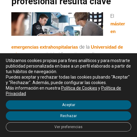
profesional resulta clave
El
máster
en
de la
emergencias extrahospitalarias
Universidad de
es una actividad formativa
Cádiz
diseñada para los
Utilizamos cookies propias para fines analíticos y para mostrarte
profesionales sanitarios, graduados en Medicina y/o
publicidad personalizada en base a un perfil elaborado a partir de
que trabajan o quieren trabajar con
Enfermería
tus hábitos de navegación.
Puedes aceptar y rechazar todas las cookies pulsando "Aceptar"
personas en situaciones graves en las que corre
y "Rechazar". Además, puede configurar las cookies.
peligro su vida. Está enfocado hacia el ámbito de las
Más información en nuestra
Política de Cookies
y
Política de
urgencias/emergencias extrahospitalarias, donde
Privacidad
deben saber resolver cualquier situación que se le
Aceptar
presente desde el momento inicial de demanda de
atención hasta la resolución o transferencia al
Rechazar
hospital.
Ver preferencias
Las unidades didácticas de este máster propio están