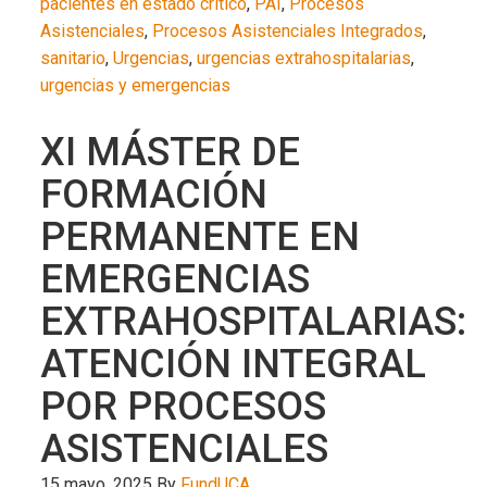
pacientes en estado crítico
,
PAI
,
Procesos
Asistenciales
,
Procesos Asistenciales Integrados
,
sanitario
,
Urgencias
,
urgencias extrahospitalarias
,
urgencias y emergencias
XI MÁSTER DE
FORMACIÓN
PERMANENTE EN
EMERGENCIAS
EXTRAHOSPITALARIAS:
ATENCIÓN INTEGRAL
POR PROCESOS
ASISTENCIALES
15 mayo, 2025
By
FundUCA