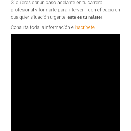
Si quieres dar un paso adelante en tu carrera
profesional y formarte para intervenir con eficacia en
cualquier situación urgente,
.
este es tu máster
Consulta toda la información e
inscríbete
.