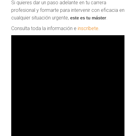
Si quieres dar un paso adelante en tu carrera
profesional y formarte para intervenir con eficacia en
cualquier situación urgente,
.
este es tu máster
Consulta toda la información e
inscríbete
.