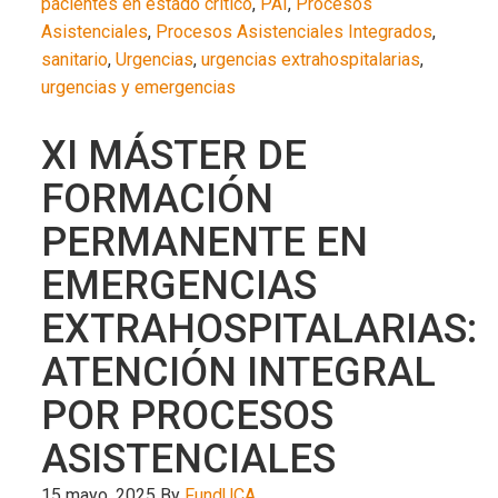
pacientes en estado crítico
,
PAI
,
Procesos
Asistenciales
,
Procesos Asistenciales Integrados
,
sanitario
,
Urgencias
,
urgencias extrahospitalarias
,
urgencias y emergencias
XI MÁSTER DE
FORMACIÓN
PERMANENTE EN
EMERGENCIAS
EXTRAHOSPITALARIAS:
ATENCIÓN INTEGRAL
POR PROCESOS
ASISTENCIALES
15 mayo, 2025
By
FundUCA