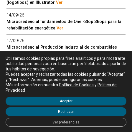
(logotipos) en Illustrator
Ver
14/09/26
Microcredencial fundamentos de One -Stop Shops para la
rehabilitación energética
Ver
17/09/26
Microcredencial Producción industrial de combustibles
sostenibles: Transformación de materia prima en
Utilizamos cookies propias para fines analíticos y para mostrarte
combustible, tecnologías, procesos y normativa
Ver
publicidad personalizada en base a un perfil elaborado a partir de
tus hábitos de navegación.
22/09/26
Puedes aceptar y rechazar todas las cookies pulsando "Aceptar"
Experto Universitario en Cirugía Menor
Ver
y "Rechazar". Además, puede configurar las cookies.
Más información en nuestra
Política de Cookies
y
Política de
Privacidad
23/09/26
Curso para obtener la DECA (I): Persona, Religión, Cultura y
Aceptar
Valores
Ver
Rechazar
24/09/26
Ver preferencias
Máster de Formación Permanente en Ingeniería Naval de
Defensa para Buques de Superficie
Ver