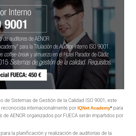
no de Sistemas de Gestión de la Calidad ISO 9001, este
tá reconocida internacionalmente por
para
IQNet Academy
*
os de AENOR organizados por FUECA serán impartidos por
ara la planificación y realización de auditorías de la