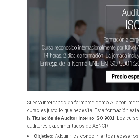
Si está interesado en formarse como Auditor Inter
curso es justo lo que necesita. Esta formación es
la
. Los curs
Titulación de Auditor Interno ISO 9001
auditores experimentados de AENOR.
Adquirir los conocimientos necesarios p
Objetivo: