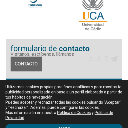
formulario de
contacto
Visítanos, escríbenos, llámanos
CONTACTO
Fundación Universidad de Cádiz
Utilizamos cookies propias para fines analíticos y para mostrarte
Calle Ancha 10 (Edificio José Pérez Llorca), CP. 11001, Cádiz
publicidad personalizada en base a un perfil elaborado a partir de
CIF: G11442167
tus hábitos de navegación.
956 07 03 70 / 72
Puedes aceptar y rechazar todas las cookies pulsando "Aceptar"
y "Rechazar". Además, puede configurar las cookies.
Horario de atención al público
Más información en nuestra
Política de Cookies
y
Política de
De lunes a viernes, de 9 a 14 horas
Privacidad