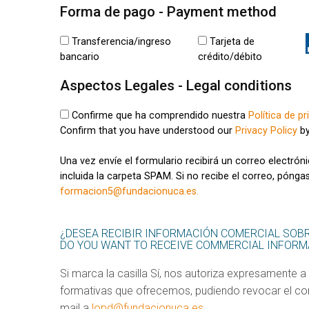
Forma de pago - Payment method
Transferencia/ingreso
Tarjeta de
bancario
crédito/débito
Aspectos Legales - Legal conditions
Confirme que ha comprendido nuestra
Política de pr
Confirm that you have understood our
Privacy Policy
by
Una vez envíe el formulario recibirá un correo electrón
incluida la carpeta SPAM. Si no recibe el correo, pónga
formacion5@fundacionuca.es.
¿DESEA RECIBIR INFORMACIÓN COMERCIAL SOB
DO YOU WANT TO RECEIVE COMMERCIAL INFORMA
Si marca la casilla Sí, nos autoriza expresamente a
formativas que ofrecemos, pudiendo revocar el c
mail a
lopd@fundacionuca.es