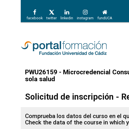
facebook
twitter
linkedin
instagram
fundUCA
PWU26159 - Microcredencial Consult
sola salud
Solicitud de inscripción - R
Comprueba los datos del curso en el que
Check the data of the course in which y