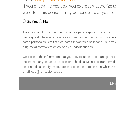
If you check the Yes box, you expressly authorize us
we offer. This consent may be cancelled at your re
Sí/Yes
No
Tratamos la información que nos facilita para la gestión de la matri
hasta que el interesado no solicite su supresión. Los datos no se cede
datos personales, rectificar los datos inexactos o solicitar su supre
dirigirse al correo electrónico lopd@fundacionuca.es
We process the information that you provide us with to manage the enro
interested party requests its deletion. The data will not be transferred
personal data, rectify inaccurate data or request its deletion when th
email lopd@fundacionuca.es