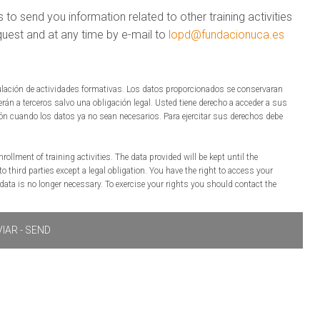
 to send you information related to other training activities
quest and at any time by e-mail to
lopd@fundacionuca.es
culación de actividades formativas. Los datos proporcionados se conservaran
rán a terceros salvo una obligación legal. Usted tiene derecho a acceder a sus
sión cuando los datos ya no sean necesarios. Para ejercitar sus derechos debe
llment of training activities. The data provided will be kept until the
 to third parties except a legal obligation. You have the right to access your
e data is no longer necessary. To exercise your rights you should contact the