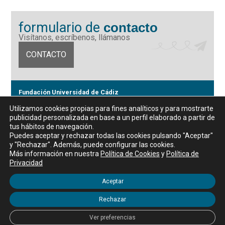
formulario de
contacto
Visítanos, escríbenos, llámanos
CONTACTO
Fundación Universidad de Cádiz
Calle Ancha 10 (Edificio José Pérez Llorca), CP. 11001, Cádiz
Utilizamos cookies propias para fines analíticos y para mostrarte
CIF: G11442167
publicidad personalizada en base a un perfil elaborado a partir de
956 07 03 70 / 72
tus hábitos de navegación.
Horario de atención al público
Puedes aceptar y rechazar todas las cookies pulsando "Aceptar"
De lunes a viernes, de 9 a 14 horas
y "Rechazar". Además, puede configurar las cookies.
Más información en nuestra
Política de Cookies
y
Política de
Privacidad
Aceptar
Aviso legal
|
Política de privacidad
|
Política de Cookies
Rechazar
WordPress Appliance
- Powered by
TurnKey Linux
Ver preferencias