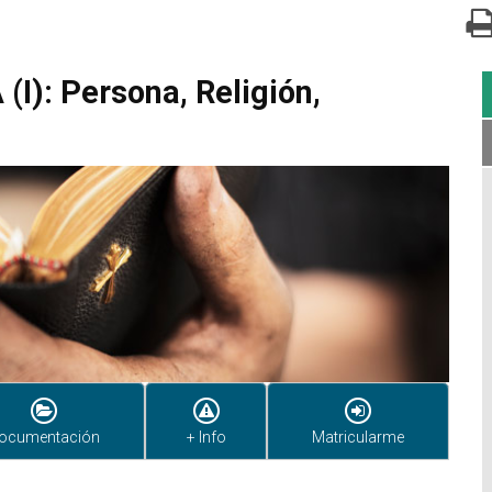
(I): Persona, Religión,
ocumentación
+ Info
Matricularme