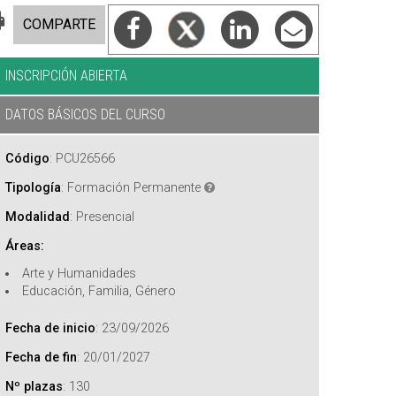
COMPARTE
INSCRIPCIÓN ABIERTA
DATOS BÁSICOS DEL CURSO
Código
:
PCU26566
Tipología
:
Formación Permanente
Modalidad
:
Presencial
Áreas:
Arte y Humanidades
Educación, Familia, Género
Fecha de inicio
:
23/09/2026
Fecha de fin
:
20/01/2027
Nº plazas
:
130