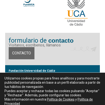
formulario de
contacto
Visítanos, escríbenos, llámanos
CONTACTO
Fundación Universidad de Cádiz
Calle Ancha 10 (Edificio José Pérez Llorca), CP. 11001, Cádiz
Utilizamos cookies propias para fines analíticos y para mostrarte
CIF: G11442167
publicidad personalizada en base a un perfil elaborado a partir de
956 07 03 70 / 72
tus hábitos de navegación.
Horario de atención al público
Puedes aceptar y rechazar todas las cookies pulsando "Aceptar"
De lunes a viernes, de 9 a 14 horas
y "Rechazar". Además, puede configurar las cookies.
Más información en nuestra
Política de Cookies
y
Política de
Privacidad