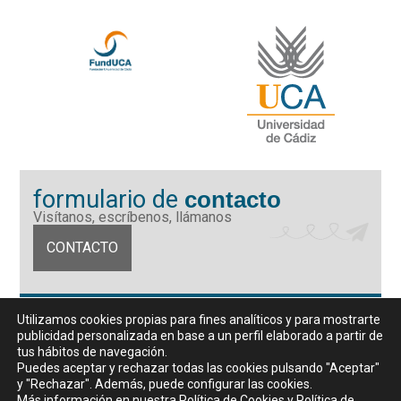
formulario de
contacto
Visítanos, escríbenos, llámanos
CONTACTO
Fundación Universidad de Cádiz
Utilizamos cookies propias para fines analíticos y para mostrarte
Calle Ancha 10 (Edificio José Pérez Llorca), CP. 11001, Cádiz
publicidad personalizada en base a un perfil elaborado a partir de
CIF: G11442167
tus hábitos de navegación.
956 07 03 70 / 72
Puedes aceptar y rechazar todas las cookies pulsando "Aceptar"
y "Rechazar". Además, puede configurar las cookies.
Horario de atención al público
Más información en nuestra
Política de Cookies
y
Política de