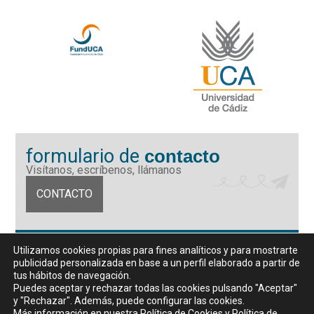
formulario de
contacto
Visítanos, escríbenos, llámanos
CONTACTO
Fundación Universidad de Cádiz
Utilizamos cookies propias para fines analíticos y para mostrarte
Calle Ancha 10 (Edificio José Pérez Llorca), CP. 11001, Cádiz
publicidad personalizada en base a un perfil elaborado a partir de
CIF: G11442167
tus hábitos de navegación.
956 07 03 70 / 72
Puedes aceptar y rechazar todas las cookies pulsando "Aceptar"
y "Rechazar". Además, puede configurar las cookies.
Horario de atención al público
Más información en nuestra
Política de Cookies
y
Política de