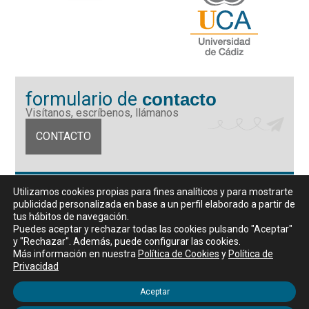
formulario de
contacto
Visítanos, escríbenos, llámanos
CONTACTO
Fundación Universidad de Cádiz
Utilizamos cookies propias para fines analíticos y para mostrarte
Calle Ancha 10 (Edificio José Pérez Llorca), CP. 11001, Cádiz
publicidad personalizada en base a un perfil elaborado a partir de
CIF: G11442167
tus hábitos de navegación.
956 07 03 70 / 72
Puedes aceptar y rechazar todas las cookies pulsando "Aceptar"
y "Rechazar". Además, puede configurar las cookies.
Horario de atención al público
Más información en nuestra
Política de Cookies
y
Política de
De lunes a viernes, de 9 a 14 horas
Privacidad
Aceptar