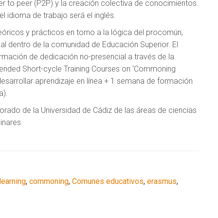
eer to peer (P2P) y la creación colectiva de conocimientos.
l idioma de trabajo será el inglés.
eóricos y prácticos en torno a la lógica del procomún,
al dentro de la comunidad de Educación Superior. El
mación de dedicación no-presencial a través de la
lended Short-cycle Training Courses on ‘Commoning
desarrollar aprendizaje en línea + 1 semana de formación
a).
orado de la Universidad de Cádiz de las áreas de ciencias
inares.
learning
,
commoning
,
Comunes educativos
,
erasmus
,