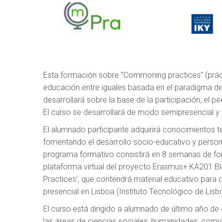
Esta formación sobre “Commoning practices” (práct
educación entre iguales basada en el paradigma de 
desarrollará sobre la base de la participación, el p
El curso se desarrollará de modo semipresencial y e
El alumnado participante adquirirá conocimientos t
fomentando el desarrollo socio-educativo y person
programa formativo consistirá en 8 semanas de for
plataforma virtual del proyecto Erasmus+ KA201 B
Practices’, que contendrá material educativo para 
presencial en Lisboa (Instituto Tecnológico de Lisb
El curso está dirigido a alumnado de último año de
las áreas de ciencias sociales, humanidades, comun