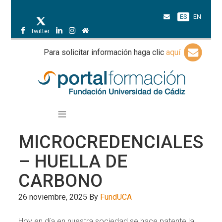
ES
EN
twitter
Para solicitar información haga clic
aquí
MICROCREDENCIALES
– HUELLA DE
CARBONO
26 noviembre, 2025
By
FundUCA
Hoy en día en nuestra sociedad se hace patente la