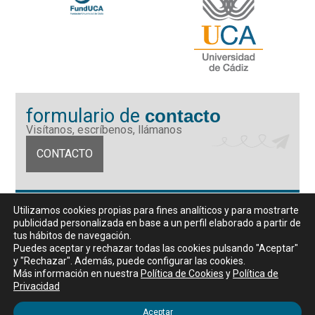
formulario de
contacto
Visítanos, escríbenos, llámanos
CONTACTO
Fundación Universidad de Cádiz
Utilizamos cookies propias para fines analíticos y para mostrarte
Calle Ancha 10 (Edificio José Pérez Llorca), CP. 11001, Cádiz
publicidad personalizada en base a un perfil elaborado a partir de
CIF: G11442167
tus hábitos de navegación.
956 07 03 70 / 72
Puedes aceptar y rechazar todas las cookies pulsando "Aceptar"
y "Rechazar". Además, puede configurar las cookies.
Horario de atención al público
Más información en nuestra
Política de Cookies
y
Política de
De lunes a viernes, de 9 a 14 horas
Privacidad
Aceptar