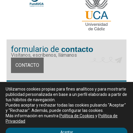
formulario de
contacto
Visítanos, escríbenos, llámanos
CONTACTO
Fundación Universidad de Cádiz
Utilizamos cookies propias para fines analíticos y para mostrarte
Calle Ancha 10 (Edificio José Pérez Llorca), CP. 11001, Cádiz
publicidad personalizada en base a un perfil elaborado a partir de
CIF: G11442167
tus hábitos de navegación.
956 07 03 70 / 72
Puedes aceptar y rechazar todas las cookies pulsando "Aceptar"
y "Rechazar". Además, puede configurar las cookies.
Horario de atención al público
Más información en nuestra
Política de Cookies
y
Política de
De lunes a viernes, de 9 a 14 horas
Privacidad
Aceptar