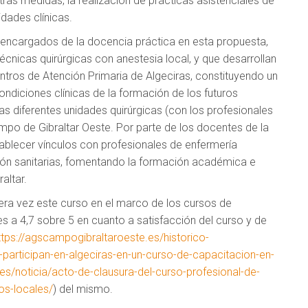
tras medidas, la realización de prácticas asistenciales de
idades clínicas.
s encargados de la docencia práctica en esta propuesta,
cnicas quirúrgicas con anestesia local, y que desarrollan
centros de Atención Primaria de Algeciras, constituyendo un
ondiciones clínicas de la formación de los futuros
as diferentes unidades quirúrgicas (con los profesionales
po de Gibraltar Oeste. Por parte de los docentes de la
tablecer vínculos con profesionales de enfermería
ación sanitarias, fomentando la formación académica e
altar.
ra vez este curso en el marco de los cursos de
s a 4,7 sobre 5 en cuanto a satisfacción del curso y de
ttps://agscampogibraltaroeste.es/historico-
-participan-en-algeciras-en-un-curso-de-capacitacion-en-
.es/noticia/acto-de-clausura-del-curso-profesional-de-
os-locales/
) del mismo.