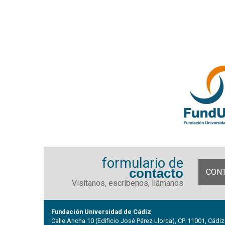
formulario de
contacto
CON
Visítanos, escríbenos, llámanos
Fundación Universidad de Cádiz
Calle Ancha 10 (Edificio José Pérez Llorca), CP. 11001, Cádiz