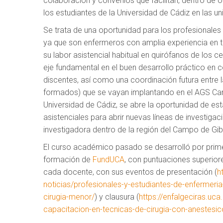
colaboración y convenios que facilitan, dentro de o
los estudiantes de la Universidad de Cádiz en las un
Se trata de una oportunidad para los profesionale
ya que son enfermeros con amplia experiencia en té
su labor asistencial habitual en quirófanos de los 
eje fundamental en el buen desarrollo práctico en c
discentes, así como una coordinación futura entre l
formados) que se vayan implantando en el AGS Cam
Universidad de Cádiz, se abre la oportunidad de es
asistenciales para abrir nuevas líneas de investig
investigadora dentro de la región del Campo de Gibr
El curso académico pasado se desarrolló por prime
formación de
FundUCA
, con puntuaciones superiore
cada docente, con sus eventos de presentación (
h
noticias/profesionales-y-estudiantes-de-enfermeria
cirugia-menor/
) y clausura (
https://enfalgeciras.uca
capacitacion-en-tecnicas-de-cirugia-con-anestesic