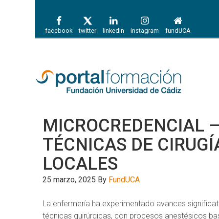
facebook
twitter
linkedin
instagram
fundUCA
MICROCREDENCIAL –
TÉCNICAS DE CIRUG
LOCALES
25 marzo, 2025
By
FundUCA
La enfermería ha experimentado avances significat
técnicas quirúrgicas, con procesos anestésicos bas