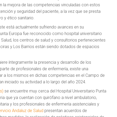
 en la mejora de las competencias vinculadas con estos
tención y seguridad del paciente, a la vez que se presta
 y ético sanitario.
este está actualmente sufriendo avances en su
 Punta Europa fue reconocido como hospital universitario
e Salud, los centros de salud y consultorios pertenecientes
geciras y Los Barrios están siendo dotados de espacios
iere íntegramente la presencia y desarrollo de los
arte de profesionales de enfermería, existe una
mar a los mismos en dichas competencias en el Campo de
n iniciado su actividad a lo largo del año 2024.
s)
se encuentre muy cerca del Hospital Universitario Punta
ia que ya cuentan con quirófano a nivel ambulatorio,
aria y los profesionales de enfermería asistenciales y
rvicio Andaluz de Salud
presentan acuerdos de