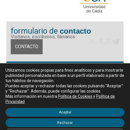
formulario de
contacto
Visítanos, escríbenos, llámanos
CONTACTO
Fundación Universidad de Cádiz
Utilizamos cookies propias para fines analíticos y para mostrarte
Calle Ancha 10 (Edificio José Pérez Llorca), CP. 11001, Cádiz
publicidad personalizada en base a un perfil elaborado a partir de
CIF: G11442167
tus hábitos de navegación.
956 07 03 70 / 72
Puedes aceptar y rechazar todas las cookies pulsando "Aceptar"
y "Rechazar". Además, puede configurar las cookies.
Horario de atención al público
Más información en nuestra
Política de Cookies
y
Política de
De lunes a viernes, de 9 a 14 horas
Privacidad
Aceptar
Rechazar
Aviso legal
|
Política de privacidad
|
Política de Cookies