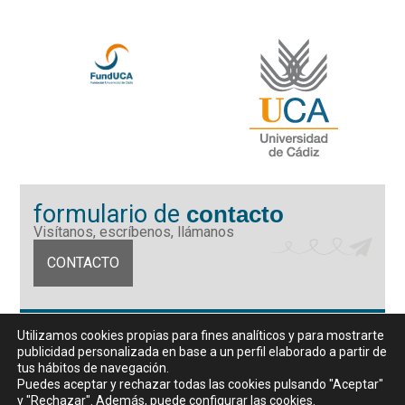
formulario de
contacto
Visítanos, escríbenos, llámanos
CONTACTO
Fundación Universidad de Cádiz
Utilizamos cookies propias para fines analíticos y para mostrarte
Calle Ancha 10 (Edificio José Pérez Llorca), CP. 11001, Cádiz
publicidad personalizada en base a un perfil elaborado a partir de
CIF: G11442167
tus hábitos de navegación.
956 07 03 70 / 72
Puedes aceptar y rechazar todas las cookies pulsando "Aceptar"
y "Rechazar". Además, puede configurar las cookies.
Horario de atención al público