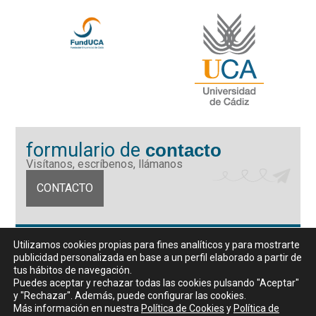
formulario de
contacto
Visítanos, escríbenos, llámanos
CONTACTO
Fundación Universidad de Cádiz
Utilizamos cookies propias para fines analíticos y para mostrarte
Calle Ancha 10 (Edificio José Pérez Llorca), CP. 11001, Cádiz
publicidad personalizada en base a un perfil elaborado a partir de
CIF: G11442167
tus hábitos de navegación.
956 07 03 70 / 72
Puedes aceptar y rechazar todas las cookies pulsando "Aceptar"
y "Rechazar". Además, puede configurar las cookies.
Horario de atención al público
Más información en nuestra
Política de Cookies
y
Política de
De lunes a viernes, de 9 a 14 horas