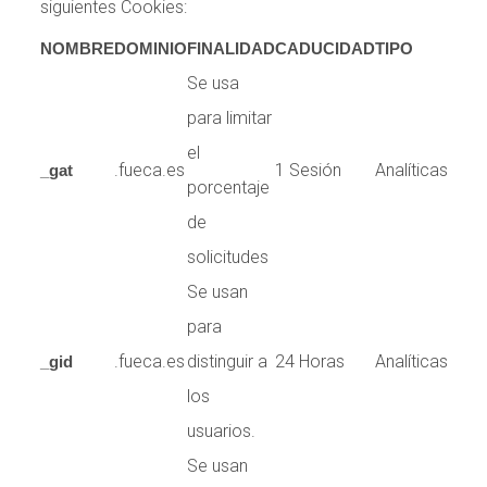
siguientes Cookies:
NOMBRE
DOMINIO
FINALIDAD
CADUCIDAD
TIPO
Se usa
para limitar
el
.fueca.es
1 Sesión
Analíticas
_gat
porcentaje
de
solicitudes
Se usan
para
.fueca.es
distinguir a
24 Horas
Analíticas
_gid
los
usuarios.
Se usan