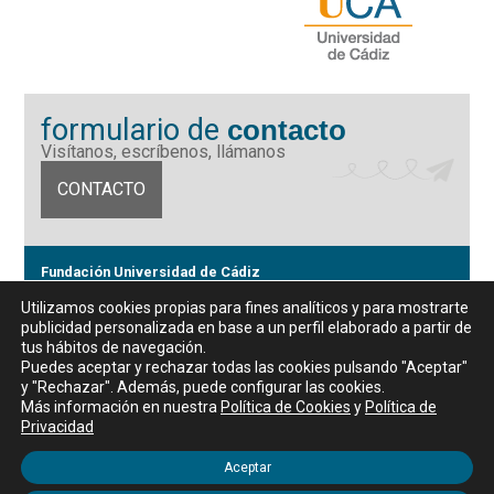
formulario de
contacto
Visítanos, escríbenos, llámanos
CONTACTO
Fundación Universidad de Cádiz
Calle Ancha 10 (Edificio José Pérez Llorca), CP. 11001, Cádiz
Utilizamos cookies propias para fines analíticos y para mostrarte
CIF: G11442167
publicidad personalizada en base a un perfil elaborado a partir de
956 07 03 70 / 72
tus hábitos de navegación.
Horario de atención al público
Puedes aceptar y rechazar todas las cookies pulsando "Aceptar"
De lunes a viernes, de 9 a 14 horas
y "Rechazar". Además, puede configurar las cookies.
Más información en nuestra
Política de Cookies
y
Política de
Privacidad
Aceptar
Aviso legal
|
Política de privacidad
|
Política de Cookies