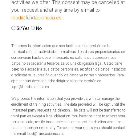
activities we offer. This consent may be cancelled at
your request and at any time by e-mail to
lopd@fundacionuca.es
Sí/Yes
No
Tratamos la información que nos facilita para la gestión de la
matriculación de actividades formativas. Los datos proporcionados se
conservaran hasta que el interesado no solicite su supresión. Los
datos no se cederán a terceros salvo una obligación legal. Usted tiene
derecho a acceder a sus datos personales, rectificar los datos inexactos
o solicitar su supresión cuando los datos ya no sean necesarios. Para
ejercitar sus derechos debe dirigirse al correo electrónico
lopd@fundacionuca.es
We process the information that you provide us with to manage the
enrollment of training activities. The data provided will be kept until the
interested party requests its deletion. The data will not be transferred to
third parties except a legal obligation. You have the right to access your
personal data, rectify inaccurate data or request its deletion when the
data is no longer necessary. To exercise your rights you should contact
the email lopd@fundacionuca.es